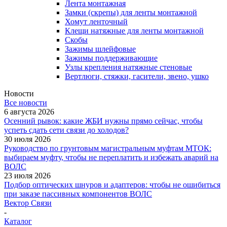
Лента монтажная
Замки (скрепы) для ленты монтажной
Хомут ленточный
Клещи натяжные для ленты монтажной
Скобы
Зажимы шлейфовые
Зажимы поддерживающие
Узлы крепления натяжные стеновые
Вертлюги, стяжки, гасители, звено, ушко
Новости
Все новости
6 августа 2026
Осенний рывок: какие ЖБИ нужны прямо сейчас, чтобы
успеть сдать сети связи до холодов?
30 июля 2026
Руководство по грунтовым магистральным муфтам МТОК:
выбираем муфту, чтобы не переплатить и избежать аварий на
ВОЛС
23 июля 2026
Подбор оптических шнуров и адаптеров: чтобы не ошибиться
при заказе пассивных компонентов ВОЛС
Вектор Связи
-
Каталог