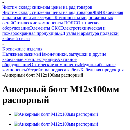
-
Чистим склад: снижены цены на ряд товаров
Чистим склад: снижены цены на ряд товаров
ЖБИ
Кабельная
канализация и аксессуары
Компоненты медно-жильных
сетей
Оптические компоненты ВОЛС
Оптическое
оборудование
Элементы СКС
Электротехническая и
пожароохранная продукция
ЖД узлы и арматура подвески
кабелей связи
-
Крепежные изделия
Натяжные зажимы
Наконечники, заглушки и другие
кабельные комплектующие
Активное
оборудование
Оптические компоненты
Медно-кабельные
компоненты
Устройства подвеса кабеля
Кабельная продукция
-
Анкерный болт М12х100мм распорный
Анкерный болт М12х100мм
распорный