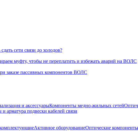
сдать сети связи до холодов?
раем муфту, чтобы не переплатить и избежать аварий на ВОЛС
при заказе пассивных компонентов ВОЛС
нализация и аксессуары
Компоненты медно-жильных сетей
Оптич
 и арматура подвески кабелей связи
е комплектующие
Активное оборудование
Оптические компонент