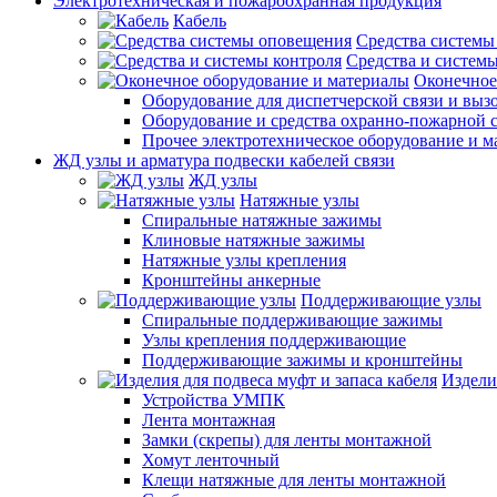
Электротехническая и пожароохранная продукция
Кабель
Средства системы
Средства и системы
Оконечное
Оборудование для диспетчерской связи и выз
Оборудование и средства охранно-пожарной 
Прочее электротехническое оборудование и 
ЖД узлы и арматура подвески кабелей связи
ЖД узлы
Натяжные узлы
Спиральные натяжные зажимы
Клиновые натяжные зажимы
Натяжные узлы крепления
Кронштейны анкерные
Поддерживающие узлы
Спиральные поддерживающие зажимы
Узлы крепления поддерживающие
Поддерживающие зажимы и кронштейны
Издели
Устройства УМПК
Лента монтажная
Замки (скрепы) для ленты монтажной
Хомут ленточный
Клещи натяжные для ленты монтажной