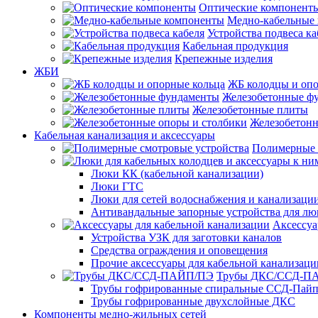
Оптические компонент
Медно-кабельные
Устройства подвеса ка
Кабельная продукция
Крепежные изделия
ЖБИ
ЖБ колодцы и опо
Железобетонные ф
Железобетонные плиты
Железобетонн
Кабельная канализация и аксессуары
Полимерные 
Люки КК (кабельной канализации)
Люки ГТС
Люки для сетей водоснабжения и канализации
Антивандальные запорные устройства для л
Аксессуа
Устройства УЗК для заготовки каналов
Средства ограждения и оповещения
Прочие аксессуары для кабельной канализаци
Трубы ДКС/ССД-П
Трубы гофрированные спиральные ССД-Пай
Трубы гофрированные двухслойные ДКС
Компоненты медно-жильных сетей