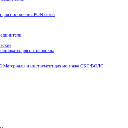
 для построения PON сетей
оединители
ческие
 аппараты для оптоволокна
Материалы и инструмент для монтажа СКС/ВОЛС
ом