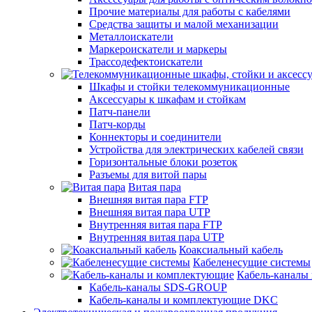
Прочие материалы для работы с кабелями
Средства защиты и малой механизации
Металлоискатели
Маркероискатели и маркеры
Трассодефектоискатели
Шкафы и стойки телекоммуникационные
Аксессуары к шкафам и стойкам
Патч-панели
Патч-корды
Коннекторы и соединители
Устройства для электрических кабелей связи
Горизонтальные блоки розеток
Разъемы для витой пары
Витая пара
Внешняя витая пара FTP
Внешняя витая пара UTP
Внутренняя витая пара FTP
Внутренняя витая пара UTP
Коаксиальный кабель
Кабеленесущие системы
Кабель-каналы
Кабель-каналы SDS-GROUP
Кабель-каналы и комплектующие DKC