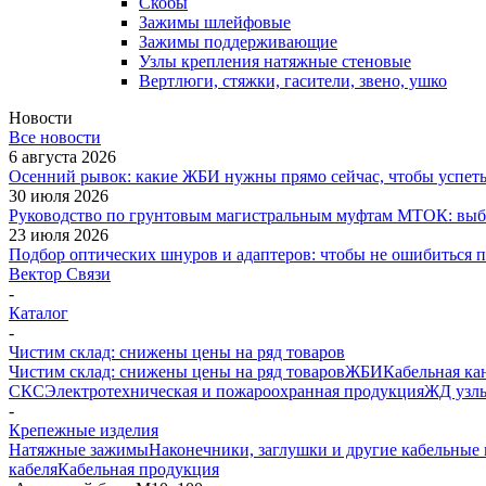
Скобы
Зажимы шлейфовые
Зажимы поддерживающие
Узлы крепления натяжные стеновые
Вертлюги, стяжки, гасители, звено, ушко
Новости
Все новости
6 августа 2026
Осенний рывок: какие ЖБИ нужны прямо сейчас, чтобы успеть 
30 июля 2026
Руководство по грунтовым магистральным муфтам МТОК: выби
23 июля 2026
Подбор оптических шнуров и адаптеров: чтобы не ошибиться 
Вектор Связи
-
Каталог
-
Чистим склад: снижены цены на ряд товаров
Чистим склад: снижены цены на ряд товаров
ЖБИ
Кабельная ка
СКС
Электротехническая и пожароохранная продукция
ЖД узлы
-
Крепежные изделия
Натяжные зажимы
Наконечники, заглушки и другие кабельны
кабеля
Кабельная продукция