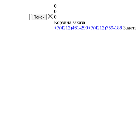
0
0
0
Корзина заказа
+7(4212)461-299
+7(4212)759-188
Задат