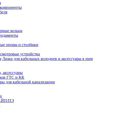
ы
 компоненты
беля
рные кольца
ундаменты
ые опоры и столбики
смотровые устройства
Люки для кабельных колодцев и аксессуары к ним
, аксессуары
юков ГТС и КК
ры для кабельной канализации
и
АЙП/ПЭ
п