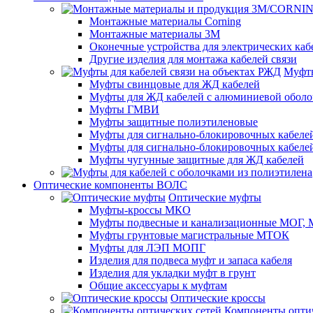
Монтажные материалы Corning
Монтажные материалы 3M
Оконечные устройства для электрических каб
Другие изделия для монтажа кабелей связи
Муфты
Муфты свинцовые для ЖД кабелей
Муфты для ЖД кабелей с алюминиевой оболо
Муфты ГМВИ
Муфты защитные полиэтиленовые
Муфты для сигнально-блокировочных кабелей
Муфты для сигнально-блокировочных кабеле
Муфты чугунные защитные для ЖД кабелей
Оптические компоненты ВОЛС
Оптические муфты
Муфты-кроссы МКО
Муфты подвесные и канализационные МОГ
Муфты грунтовые магистральные МТОК
Муфты для ЛЭП МОПГ
Изделия для подвеса муфт и запаса кабеля
Изделия для укладки муфт в грунт
Общие аксессуары к муфтам
Оптические кроссы
Компоненты оптич